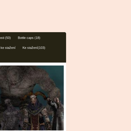
sti (50)
Bottle caps (18)
 ke stažení
Ke stažení(103)