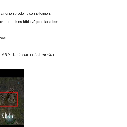
e z něj jen prodejný cenný kámen.
ích hrobech na hřbitově před kostelem.
 váš
 V,S,M , které jsou na třech velkých