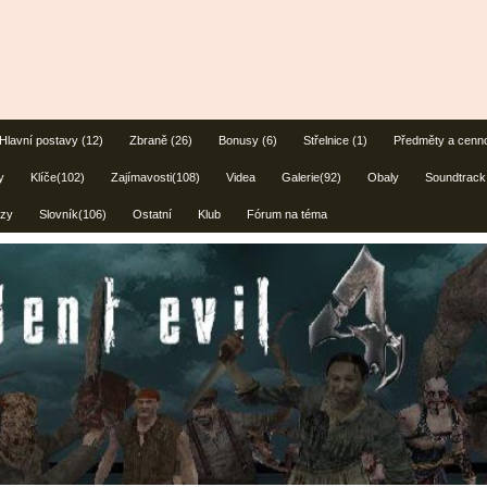
Hlavní postavy (12)
Zbraně (26)
Bonusy (6)
Střelnice (1)
Předměty a cenno
y
Klíče(102)
Zajímavosti(108)
Videa
Galerie(92)
Obaly
Soundtrack
zy
Slovník(106)
Ostatní
Klub
Fórum na téma