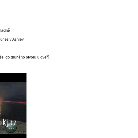
kladně
 unesly Ashley.
šel do druhého otvoru u dveří.