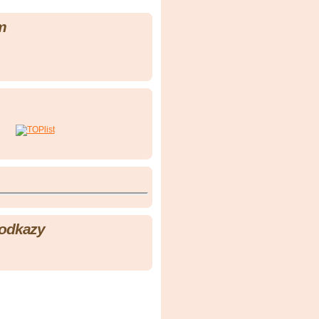
m
 odkazy