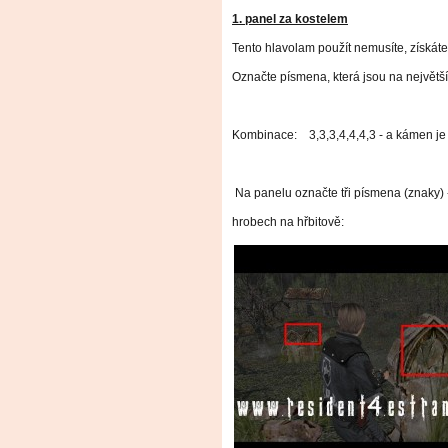
1. panel za kostelem
Tento hlavolam použít nemusíte, získát
Označte písmena, která jsou na největš
Kombinace: 3,3,3,4,4,4,3 - a kámen je
Na panelu označte tři písmena (znaky) -
hrobech na hřbitově: