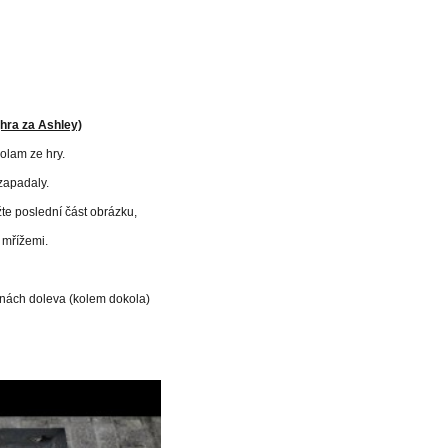
hra za Ashley)
olam ze hry.
 zapadaly.
te poslední část obrázku,
s mřížemi.
nách doleva (kolem dokola)