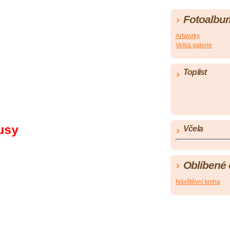
Fotoalbu
Artworky
Velká galerie
Toplist
usy
Včela
Oblíbené
Návštěvní kniha