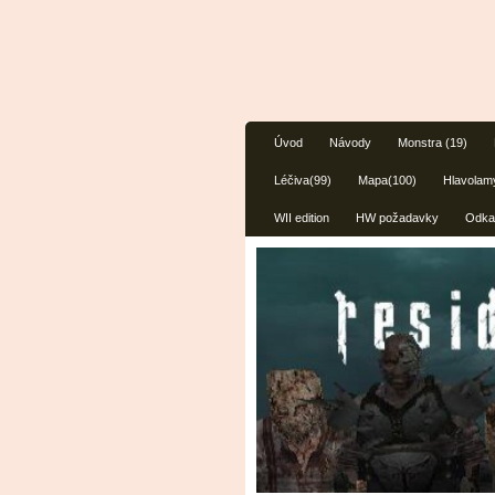
Úvod
Návody
Monstra (19)
Léčiva(99)
Mapa(100)
Hlavolam
WII edition
HW požadavky
Odka