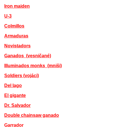
Iron maiden
U-3
Colmillos
Armaduras
Novistadors
Ganados (vesničané)
Illuminados monks (mniši)
Soldiers (vojáci)
Del lago
El gigante
Dr. Salvador
Double chainsaw ganado
Garrador